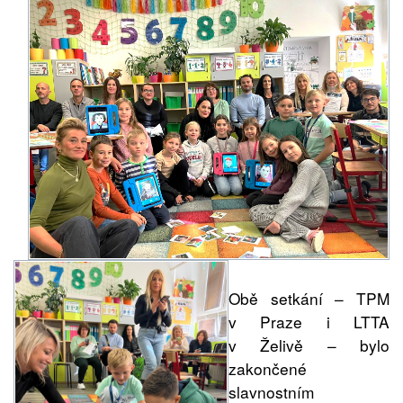
Obě setkání – TPM
v Praze i LTTA
v Želivě – bylo
zakončené
slavnostním