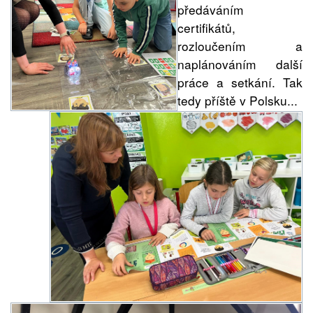
předáváním
certifikátů,
rozloučením a
naplánováním další
práce a setkání. Tak
tedy příště v Polsku...