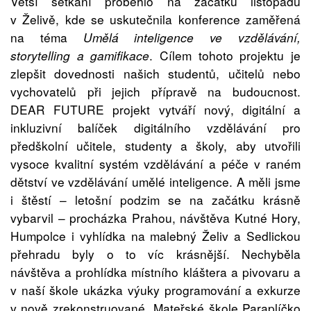
Větší setkání proběhlo na začátku listopadu
v Želivě, kde se uskutečnila konference zaměřená
na téma
Umělá inteligence ve vzdělávání,
storytelling a gamifikace
. Cílem tohoto projektu je
zlepšit dovednosti našich studentů, učitelů nebo
vychovatelů při jejich přípravě na budoucnost.
DEAR FUTURE projekt vytváří nový, digitální a
inkluzivní balíček digitálního vzdělávání pro
předškolní učitele, studenty a školy, aby utvořili
vysoce kvalitní systém vzdělávání a péče v raném
dětství ve vzdělávání umělé inteligence.
A měli jsme
i štěstí – letošní podzim se na začátku krásně
vybarvil – procházka Prahou, návštěva Kutné Hory,
Humpolce i vyhlídka na malebný Želiv a Sedlickou
přehradu byly o to víc krásnější. Nechyběla
návštěva a prohlídka místního kláštera a pivovaru a
v naší škole ukázka výuky programování a exkurze
v nově zrekonstruované
Mateřské škole Paraplíčko