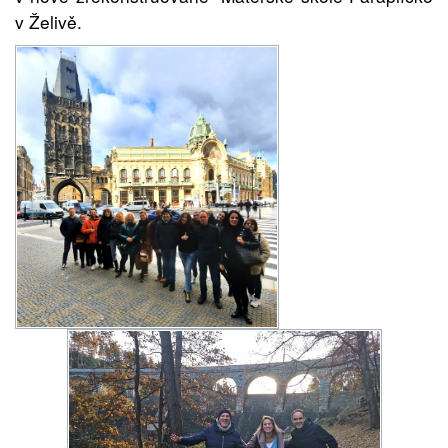
v Želi
vě.