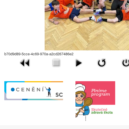
b70d9d89-5cce-4c69-970a-a2cd267486e2