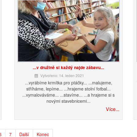
...v družině si každý najde zábavu...
Vytvořeno: 14. leden 2021
...vyrábíme krmítka pro ptáčky... ...malujeme,
stříháme, lepíme... ...hrajeme stolní fotbal...
...vymalováváme... ...stavíme... ...a hrajeme si s
novými stavebnicemi...
Více...
6
7
Další
Konec