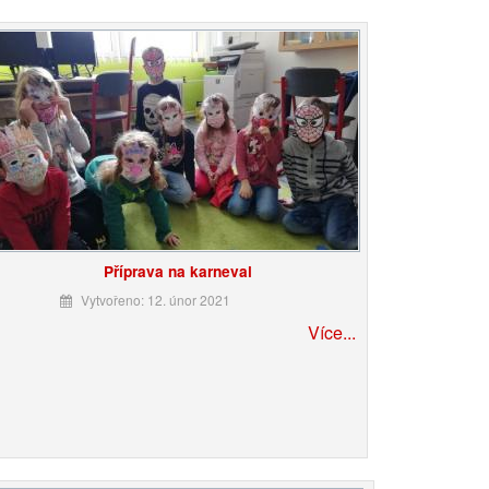
Příprava na karneval
Vytvořeno: 12. únor 2021
Více...