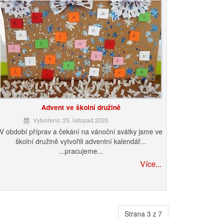
Advent ve školní družině
Vytvořeno: 25. listopad 2020
V období příprav a čekání na vánoční svátky jsme ve
školní družině vytvořili adventní kalendář...
...pracujeme...
Více...
Strana 3 z 7