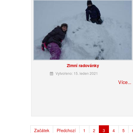
Zimní radovánky
Vytvořeno: 15. leden 2021
Více...
Začátek
Předchozí
1
2
3
4
5