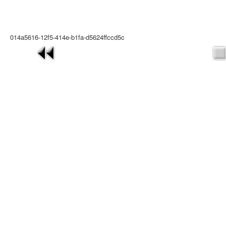
014a5616-12f5-414e-b1fa-d5624ffccd5c